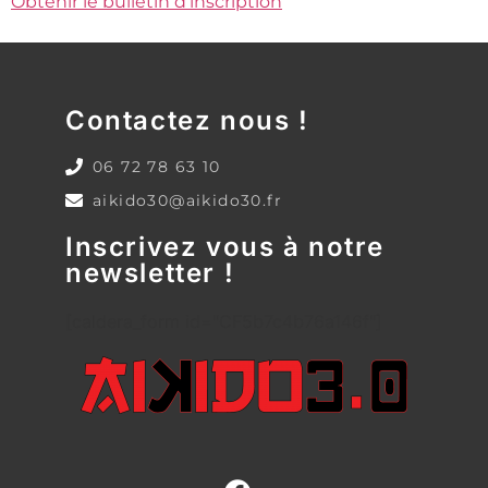
Obtenir le bulletin d’inscription
Contactez nous !
06 72 78 63 10
aikido30@aikido30.fr
Inscrivez vous à notre
newsletter !
[caldera_form id="CF5b7c4b76a146f"]